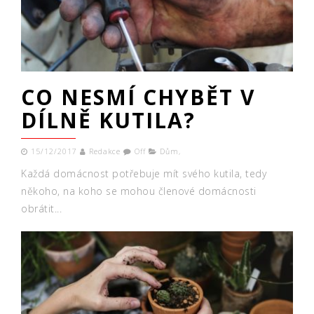
CO NESMÍ CHYBĚT V
DÍLNĚ KUTILA?
15/12/2017
Redakce
Off
Dům
,
Každá domácnost potřebuje mít svého kutila, tedy
někoho, na koho se mohou členové domácnosti
obrátit...