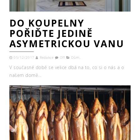
DO KOUPELNY
POŘIĎTE JEDINĚ
ASYMETRICKOU VANU
05/12/2017
Redakce
Off
Dům
,
V současné době se velice dbá na to, co si o nás a o
našem domě...