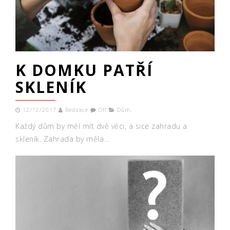
K DOMKU PATŘÍ
SKLENÍK
12/12/2017
Redakce
Off
Dům
,
Každý dům by měl mít dvě věci, a sice zahradu a
skleník. Zahrada by měla...