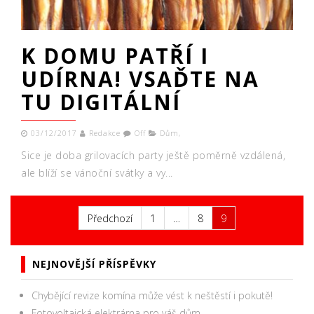
K DOMU PATŘÍ I
UDÍRNA! VSAĎTE NA
TU DIGITÁLNÍ
03/12/2017
Redakce
Off
Dům
,
Sice je doba grilovacích party ještě poměrně vzdálená,
ale blíží se vánoční svátky a vy...
Předchozí
1
…
8
9
Navigace pro příspěvky
NEJNOVĚJŠÍ PŘÍSPĚVKY
Chybějící revize komína může vést k neštěstí i pokutě!
Fotovoltaická elektrárna pro váš dům