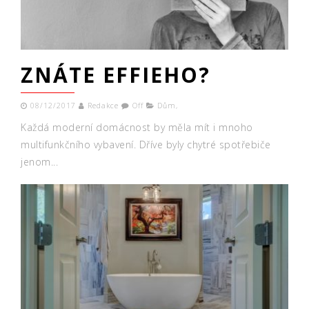
ZNÁTE EFFIEHO?
08/12/2017
Redakce
Off
Dům
,
Každá moderní domácnost by měla mít i mnoho
multifunkčního vybavení. Dříve byly chytré spotřebiče
jenom...