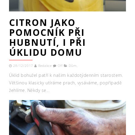
CITRON JAKO
POMOCNÍK PŘI
HUBNUTÍ, I PŘI
ÚKLIDU DOMU
28/12/2017
Redakce
Off
Dům
,
Úklid bohužel patří k našim každotýdenním starostem.
Většinou klasicky utíráme prach, vysáváme, popřípadě
žehlíme. Někdy se...