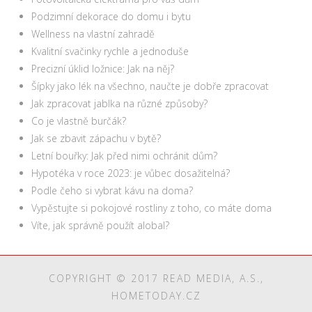
Podzimní dekorace do domu i bytu
Wellness na vlastní zahradě
Kvalitní svačinky rychle a jednoduše
Precizní úklid ložnice: Jak na něj?
Šípky jako lék na všechno, naučte je dobře zpracovat
Jak zpracovat jablka na různé způsoby?
Co je vlastně burčák?
Jak se zbavit zápachu v bytě?
Letní bouřky: Jak před nimi ochránit dům?
Hypotéka v roce 2023: je vůbec dosažitelná?
Podle čeho si vybrat kávu na doma?
Vypěstujte si pokojové rostliny z toho, co máte doma
Víte, jak správně použít alobal?
COPYRIGHT © 2017 READ MEDIA, A.S.,
HOMETODAY.CZ