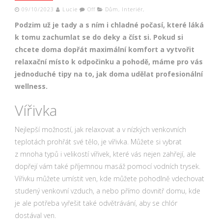
09/10/2023
Lucie
Off
Dům
,
Interiér
,
Podzim už je tady a s ním i chladné počasí, které láká
k tomu zachumlat se do deky a číst si. Pokud si
chcete doma dopřát maximální komfort a vytvořit
relaxační místo k odpočinku a pohodě, máme pro vás
jednoduché tipy na to, jak doma udělat profesionální
wellness.
Vířivka
Nejlepší možností, jak relaxovat a v nízkých venkovních
teplotách prohřát své tělo, je vířivka. Můžete si vybrat
z mnoha typů i velikostí vířivek, které vás nejen zahřejí, ale
dopřejí vám také příjemnou masáž pomocí vodních trysek.
Vířivku můžete umístit ven, kde můžete pohodlně vdechovat
studený venkovní vzduch, a nebo přímo dovnitř domu, kde
je ale potřeba vyřešit také odvětrávání, aby se chlór
dostával ven.