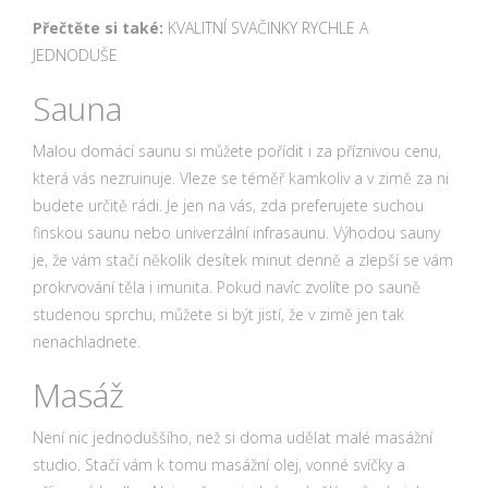
Přečtěte si také:
KVALITNÍ SVAČINKY RYCHLE A
JEDNODUŠE
Sauna
Malou domácí saunu si můžete pořídit i za příznivou cenu,
která vás nezruinuje. Vleze se téměř kamkoliv a v zimě za ni
budete určitě rádi. Je jen na vás, zda preferujete suchou
finskou saunu nebo univerzální infrasaunu. Výhodou sauny
je, že vám stačí několik desítek minut denně a zlepší se vám
prokrvování těla i imunita. Pokud navíc zvolíte po sauně
studenou sprchu, můžete si být jistí, že v zimě jen tak
nenachladnete.
Masáž
Není nic jednoduššího, než si doma udělat malé masážní
studio. Stačí vám k tomu masážní olej, vonné svíčky a