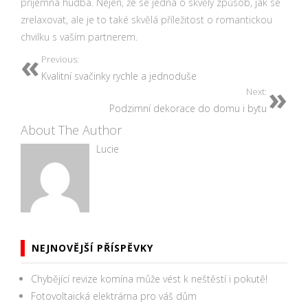
příjemná hudba. Nejen, že se jedná o skvělý způsob, jak se
zrelaxovat, ale je to také skvělá příležitost o romantickou
chvilku s vaším partnerem.
Previous:
Kvalitní svačinky rychle a jednoduše
Next:
Podzimní dekorace do domu i bytu
About The Author
Lucie
NEJNOVĚJŠÍ PŘÍSPĚVKY
Chybějící revize komína může vést k neštěstí i pokutě!
Fotovoltaická elektrárna pro váš dům