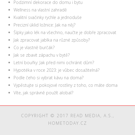
Podzimní dekorace do domu i bytu
Wellness na vlastní zahradě
Kvalitní svačinky rychle a jednoduše
Precizní úklid ložnice: Jak na něj?
Šípky jako lék na všechno, naučte je dobře zpracovat
Jak zpracovat jablka na různé způsoby?
Co je vlastně burčák?
Jak se zbavit zápachu v bytě?
Letní bouřky: Jak před nimi ochránit dům?
Hypotéka v roce 2023: je vůbec dosažitelná?
Podle čeho si vybrat kávu na doma?
Vypěstujte si pokojové rostliny z toho, co máte doma
Víte, jak správně použít alobal?
COPYRIGHT © 2017 READ MEDIA, A.S.,
HOMETODAY.CZ