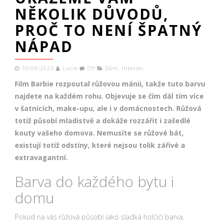
NĚKOLIK DŮVODŮ,
PROČ TO NENÍ ŠPATNÝ
NÁPAD
10/08/2023
Lucie
Off
Dům
,
Interiér
,
Film Barbie rozpoutal růžovou mánii, takže tuto barvu
najdete na každém rohu. Objevuje se čím dál tím více
v šatnících, make-upu, ale i v domácnostech. Růžová
totiž působí mladistvě a dokáže rozzářit i zašedlé
kouty vašeho domova. Nemusíte se růžové bát,
existují totiž odstíny, které nejsou tolik zářivé a
extravagantní.
Barva do každého bytu i
domu
Pokud na vás růžová působí jako sladká holčičí barva,