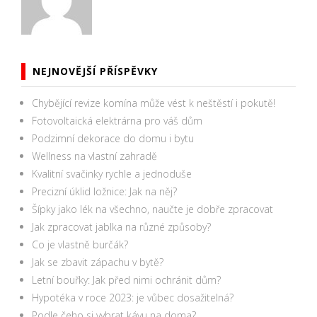
NEJNOVĚJŠÍ PŘÍSPĚVKY
Chybějící revize komína může vést k neštěstí i pokutě!
Fotovoltaická elektrárna pro váš dům
Podzimní dekorace do domu i bytu
Wellness na vlastní zahradě
Kvalitní svačinky rychle a jednoduše
Precizní úklid ložnice: Jak na něj?
Šípky jako lék na všechno, naučte je dobře zpracovat
Jak zpracovat jablka na různé způsoby?
Co je vlastně burčák?
Jak se zbavit zápachu v bytě?
Letní bouřky: Jak před nimi ochránit dům?
Hypotéka v roce 2023: je vůbec dosažitelná?
Podle čeho si vybrat kávu na doma?