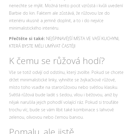
nenechte se mýlit. Možná tento pocit vzrůstá i kvůli uvedení
Barbie do kin. Faktem ale zůstává, že růžovou lze do
interiéru vkusně a jemně doplnit, a to i do nejvíce
minimalistického interiéru.
Přečtěte si také:
NEJŠPINAVĚJŠÍ MÍSTA VE VAŠÍ KUCHYNI,
KTERÁ BYSTE MĚLI UMÝVAT ČASTĚJI
K čemu se růžová hodí?
Vše se totiž odvíjí od odstínu, který zvolíte. Pokud se chcete
držet minimalistické linky, vyhněte se žvýkačkově růžové,
místo toho vsaďte na starorůžovou nebo světlou klasiku.
Světlá růžová bude ladit s šedou, vílou i béžovou, aniž by
nějak narušila jejich pohodlí volající ráz. Pokud si troufáte
trochu víc, bude se vám líbit také kombinace s lahvově
zelenou, olivovou nebo černou barvou.
Pomalu, ale jistě