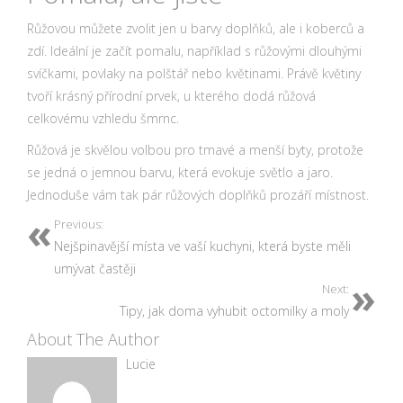
Růžovou můžete zvolit jen u barvy doplňků, ale i koberců a
zdí. Ideální je začít pomalu, například s růžovými dlouhými
svíčkami, povlaky na polštář nebo květinami. Právě květiny
tvoří krásný přírodní prvek, u kterého dodá růžová
celkovému vzhledu šmrnc.
Růžová je skvělou volbou pro tmavé a menší byty, protože
se jedná o jemnou barvu, která evokuje světlo a jaro.
Jednoduše vám tak pár růžových doplňků prozáří místnost.
Previous:
Nejšpinavější místa ve vaší kuchyni, která byste měli
umývat častěji
Next:
Tipy, jak doma vyhubit octomilky a moly
About The Author
Lucie