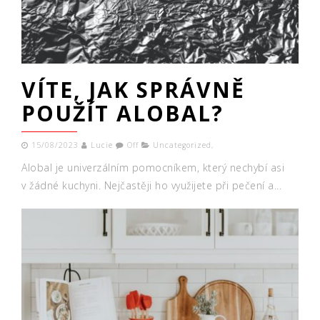
VÍTE, JAK SPRÁVNĚ
POUŽÍT ALOBAL?
15/08/2023
Lucie
Off
Uncategorized
,
Alobal je univerzálním pomocníkem, který nechybí asi
v žádné kuchyni. Nejčastěji ho využijete při pečení a...