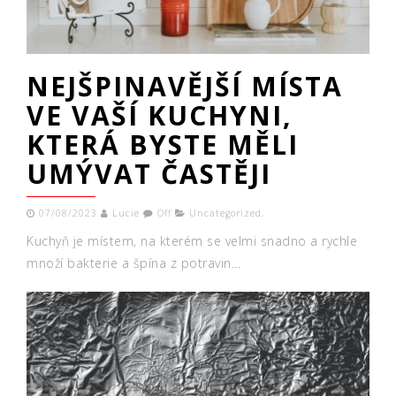
NEJŠPINAVĚJŠÍ MÍSTA
VE VAŠÍ KUCHYNI,
KTERÁ BYSTE MĚLI
UMÝVAT ČASTĚJI
07/08/2023
Lucie
Off
Uncategorized
,
Kuchyň je místem, na kterém se velmi snadno a rychle
množí bakterie a špína z potravin...