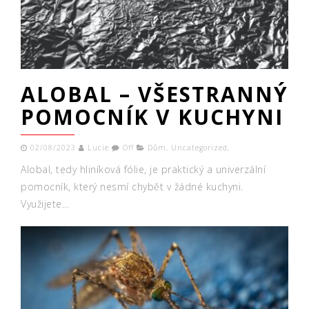
ALOBAL – VŠESTRANNÝ
POMOCNÍK V KUCHYNI
02/08/2023
Lucie
Off
Dům
,
Uncategorized
,
Alobal, tedy hliníková fólie, je praktický a univerzální
pomocník, který nesmí chybět v žádné kuchyni.
Využijete...