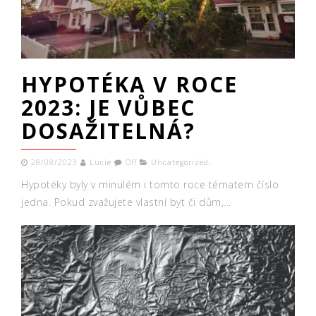
HYPOTÉKA V ROCE
2023: JE VŮBEC
DOSAŽITELNÁ?
28/08/2023
Lucie
Off
Uncategorized
,
Hypotéky byly v minulém i tomto roce tématem číslo
jedna. Pokud zvažujete vlastní byt či dům,...