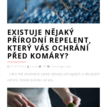
EXISTUJE NĚJAKÝ
PŘÍRODNÍ REPELENT,
KTERÝ VÁS OCHRÁNÍ
PŘED KOMÁRY?
31/07/2023
Lucie
Off
Uncategorized
,
Léto má víceméně samé výhody od teplých a dlouhých
večerů, hezké počasí, až po...