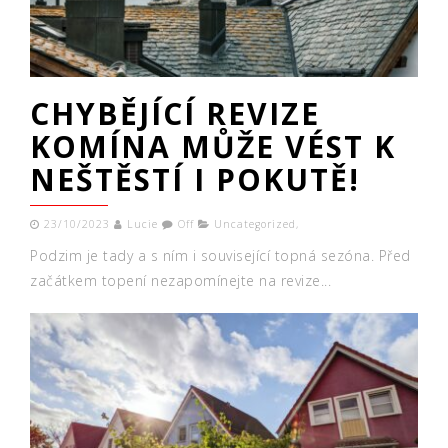
CHYBĚJÍCÍ REVIZE
KOMÍNA MŮŽE VÉST K
NEŠTĚSTÍ I POKUTĚ!
23/10/2023
Lucie
Off
Uncategorized
,
Podzim je tady a s ním i související topná sezóna. Před
začátkem topení nezapomínejte na revize...